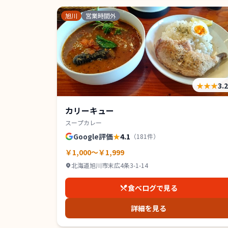
旭川
営業時間外
★★★
3.
カリーキュー
スープカレー
Google評価
★
4.1
（
181
件）
￥1,000～￥1,999
北海道旭川市末広4条3-1-14
食べログで見る
詳細を見る