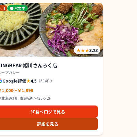
旭川
●
営業中
★★★
3.23
KINGBEAR 旭川さんろく店
スープカレー
Google評価
★
4.5
（
504
件）
￥1,000～￥1,999
北海道旭川市3条通7-425-5 2F
食べログで見る
詳細を見る