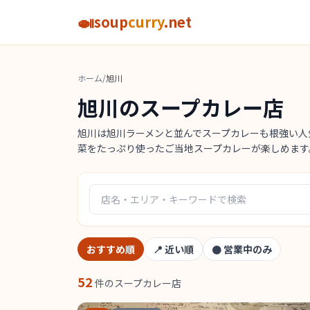
🍛
soup
curry
.net
ホーム
/
旭川
旭川のスープカレー店
旭川は旭川ラーメンと並んでスープカレーも根強い人
菜をたっぷり使ったご当地スープカレーが楽しめます
おすすめ順
📍
近い順
●
営業中のみ
52
件のスープカレー店