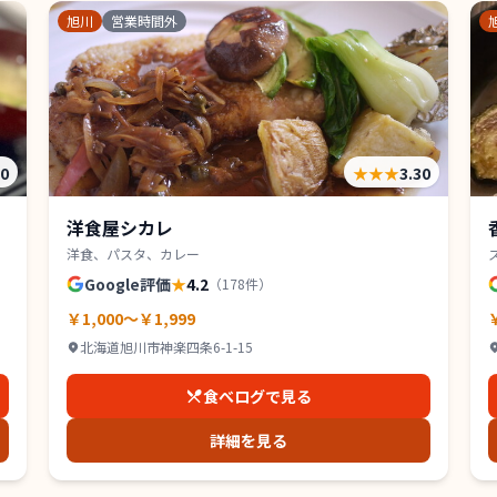
旭川
営業時間外
30
★★★
3.30
洋食屋シカレ
洋食、パスタ、カレー
Google評価
★
4.2
（
178
件）
￥1,000～￥1,999
北海道旭川市神楽四条6-1-15
食べログで見る
詳細を見る