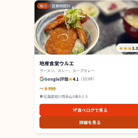
旭川
営業時間外
★★★
3.
地産食堂ウルエ
ラーメン、カレー、スープカレー
Google評価
★
4.1
（
353
件）
～￥999
北海道旭川市永山3条8-1-3
食べログで見る
詳細を見る