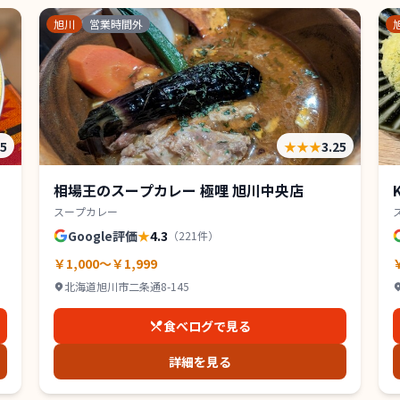
旭川
営業時間外
25
★★★
3.25
相場王のスープカレー 極哩 旭川中央店
スープカレー
Google評価
★
4.3
（
221
件）
￥1,000～￥1,999
北海道旭川市二条通8-145
食べログで見る
詳細を見る