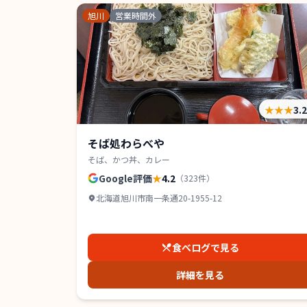
旭川
営業時間外
★★★
3.
そば処わらべや
そば、かつ丼、カレー
Google評価
★
4.2
（
323
件）
北海道旭川市南一条通20-1955-12
食べログで見る
詳細を見る