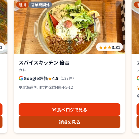
旭川
営業時間外
31
★★★
3.31
スパイスキッチン 倍音
カレー
Google評価
★
4.5
（
133
件）
北海道旭川市神楽岡4条4-5-12
食べログで見る
詳細を見る