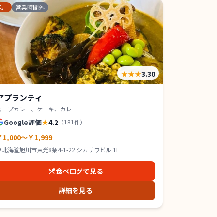
旭川
営業時間外
★★★
3.30
アプランティ
スープカレー、ケーキ、カレー
Google評価
★
4.2
（
181
件）
￥1,000～￥1,999
北海道旭川市東光8条4-1-22 シカザワビル 1F
食べログで見る
詳細を見る