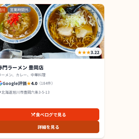
旭川
営業時間外
★★★
3.22
赤門ラーメン 豊岡店
ラーメン、カレー、中華料理
Google評価
★
4.0
（
184
件）
北海道旭川市豊岡六条3-5-13
食べログで見る
詳細を見る