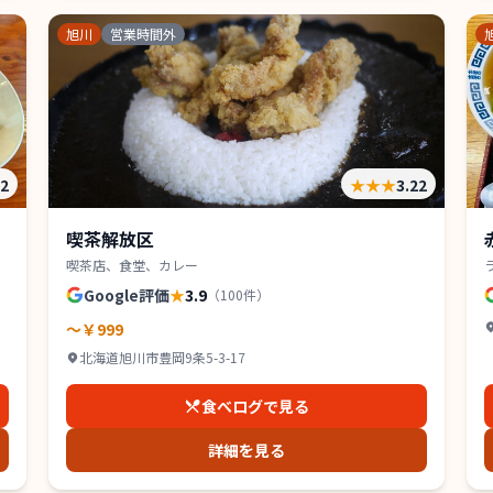
旭川
営業時間外
22
★★★
3.22
喫茶解放区
喫茶店、食堂、カレー
Google評価
★
3.9
（
100
件）
～￥999
北海道旭川市豊岡9条5-3-17
食べログで見る
詳細を見る