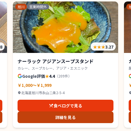
旭川
営業時間外
28
★★★
3.27
ナーラック アジアンスープスタンド
カレー、スープカレー、アジア・エスニック
Google評価
★
4.4
（
209
件）
￥1,000～￥1,999
北海道旭川市永山二条2-5-4
食べログで見る
詳細を見る