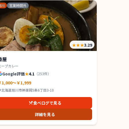
旭川
営業時間外
★★★
3.29
香屋
スープカレー
Google評価
★
4.1
（
253
件）
￥1,000～￥1,999
北海道旭川市神楽岡5条6丁目3-10
食べログで見る
詳細を見る