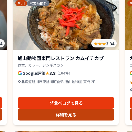
旭川
営業時間外
34
★★★
3.34
旭山動物園東門レストラン カムイチカプ
食堂、カレー、ジンギスカン
Google評価
★
3.8
（
104
件）
北海道旭川市東旭川町倉沼 旭山動物園 東門 2F
食べログで見る
詳細を見る