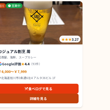
旭川
●
営業中
★★★
3.27
カジュアル割烹 周
居酒屋、海鮮、スープカレー
Google評価
★
4.4
（
93
件）
￥6,000～￥7,999
北海道旭川市3条通6左4 アルタ36ビル 1F
食べログで見る
詳細を見る