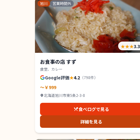
旭川
営業時間外
★★★
3.
お食事の店 すず
食堂、カレー
Google評価
★
4.2
（
798
件）
～￥999
北海道旭川市東5条2-3-8
食べログで見る
詳細を見る