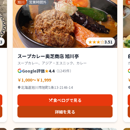
旭川
営業時間外
53
★★★
☆
3.51
スープカレー奥芝商店 旭川亭
スープカレー、アジア・エスニック、カレー
Google評価
★
4.4
（
1245
件）
￥1,000～￥1,999
北海道旭川市旭町1条13-2146-14
食べログで見る
詳細を見る