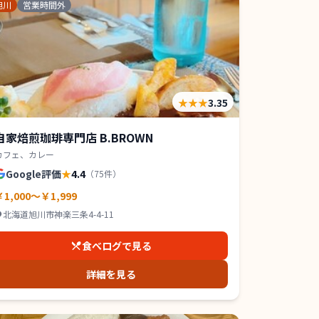
旭川
営業時間外
★★★
3.35
自家焙煎珈琲専門店 B.BROWN
カフェ、カレー
Google評価
★
4.4
（
75
件）
￥1,000～￥1,999
北海道旭川市神楽三条4-4-11
食べログで見る
詳細を見る