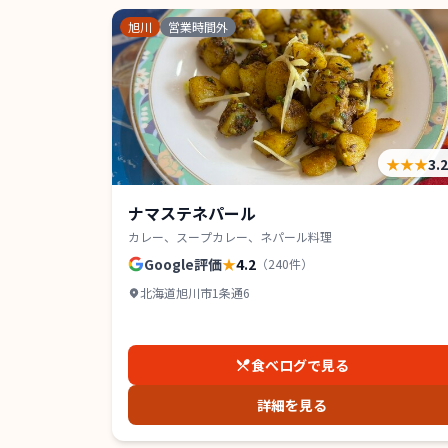
旭川
営業時間外
★★★
3.
ナマステネパール
カレー、スープカレー、ネパール料理
Google評価
★
4.2
（
240
件）
北海道旭川市1条通6
食べログで見る
詳細を見る