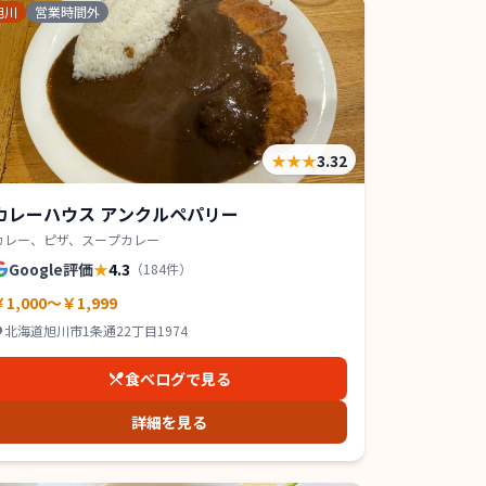
旭川
営業時間外
★★★
3.32
カレーハウス アンクルペパリー
カレー、ピザ、スープカレー
Google評価
★
4.3
（
184
件）
￥1,000～￥1,999
北海道旭川市1条通22丁目1974
食べログで見る
詳細を見る