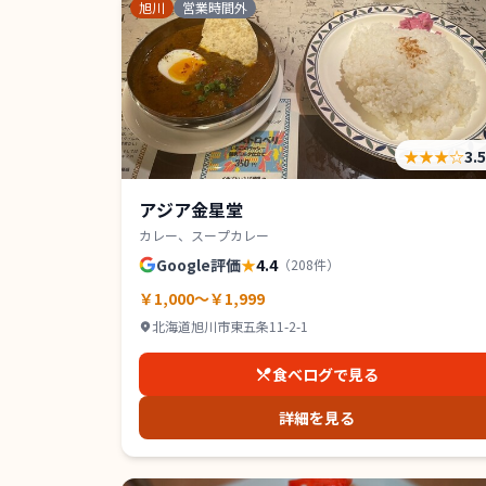
旭川
営業時間外
★★★
☆
3.
アジア金星堂
カレー、スープカレー
Google評価
★
4.4
（
208
件）
￥1,000～￥1,999
北海道旭川市東五条11-2-1
食べログで見る
詳細を見る