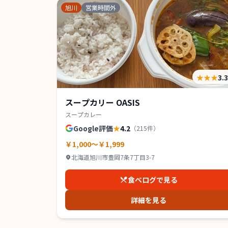
旭川
営業時間外
★★★
3.
スープカリー OASIS
スープカレー
Google評価
★
4.2
（
215
件）
￥1,000～￥1,999
北海道旭川市豊岡7条7丁目3-7
食べログで見る
詳細を見る