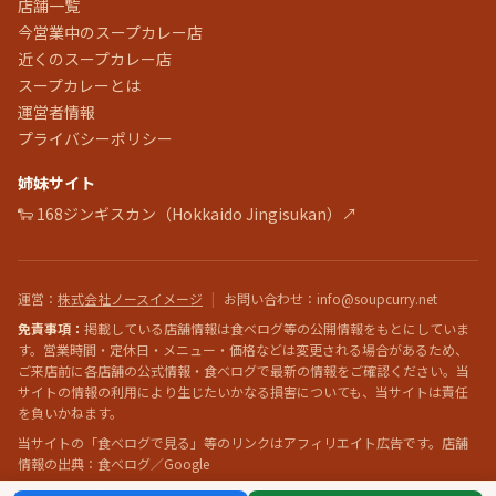
店舗一覧
今営業中のスープカレー店
近くのスープカレー店
スープカレーとは
運営者情報
プライバシーポリシー
姉妹サイト
🐑 168ジンギスカン（Hokkaido Jingisukan）↗
運営
：
株式会社ノースイメージ
|
お問い合わせ
：info@soupcurry.net
免責事項：
掲載している店舗情報は食べログ等の公開情報をもとにしていま
す。営業時間・定休日・メニュー・価格などは変更される場合があるため、
ご来店前に各店舗の公式情報・食べログで最新の情報をご確認ください。当
サイトの情報の利用により生じたいかなる損害についても、当サイトは責任
を負いかねます。
当サイトの「食べログで見る」等のリンクはアフィリエイト広告です。店舗
情報の出典：食べログ／Google
© 2026 株式会社ノースイメージ / soupcurry.net All rights reserved.