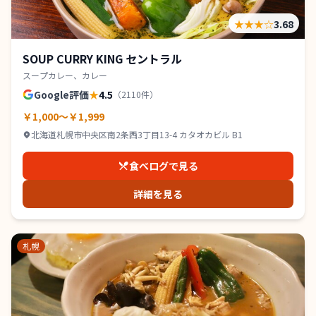
★★★
☆
3.68
SOUP CURRY KING セントラル
スープカレー、カレー
Google評価
★
4.5
（
2110
件）
￥1,000～￥1,999
北海道札幌市中央区南2条西3丁目13-4 カタオカビル B1
食べログで見る
詳細を見る
札幌