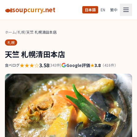
🍛
soup
curry
.net
日本語
EN
繁中
ホーム
/
札幌
/
天竺 札幌清田本店
札幌
天竺 札幌清田本店
★★★
☆
3.58
Google評価
★
3.8
食べログ
(
343
件)
（
416
件）