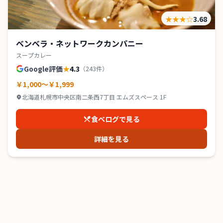
★★★
☆
3.68
ベンベラ・ネットワークカンパニー
スープカレー
Google評価
★
4.3
（
243
件）
￥1,000～￥1,999
北海道札幌市中央区南二条西7丁目 エムズスペース 1F
食べログで見る
詳細を見る