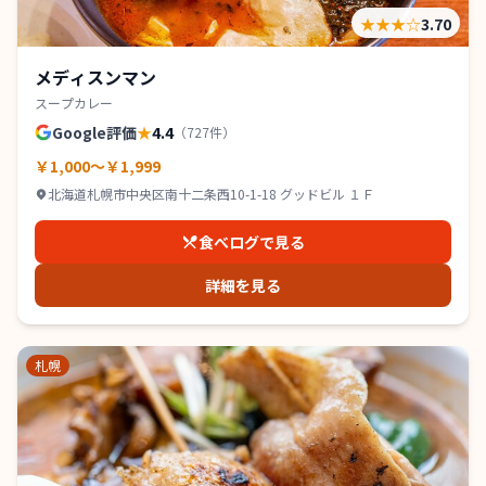
★★★
☆
3.70
メディスンマン
スープカレー
Google評価
★
4.4
（
727
件）
￥1,000～￥1,999
北海道札幌市中央区南十二条西10-1-18 グッドビル １Ｆ
食べログで見る
詳細を見る
札幌