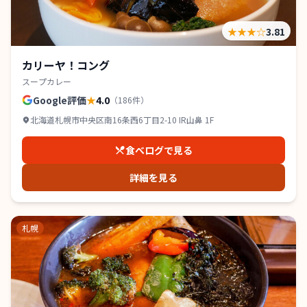
★★★
☆
3.81
カリーヤ！コング
スープカレー
Google評価
★
4.0
（
186
件）
北海道札幌市中央区南16条西6丁目2-10 IR山鼻 1F
食べログで見る
詳細を見る
札幌