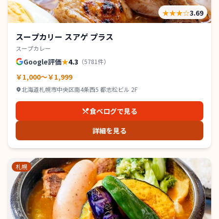
★★★
☆
3.69
スープカリー スアゲ プラス
スープカレー
Google評価
★
4.3
（
5781
件）
￥1,000～￥1,999
北海道札幌市中央区南4条西5 都志松ビル 2F
食べログで見る
詳細を見る
札幌