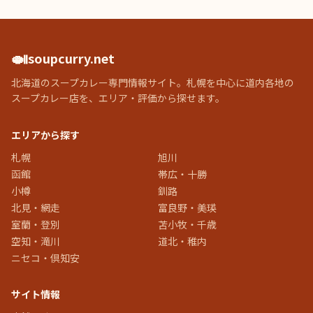
🍛
soupcurry.net
北海道のスープカレー専門情報サイト。札幌を中心に道内各地の
スープカレー店を、エリア・評価から探せます。
エリアから探す
札幌
旭川
函館
帯広・十勝
小樽
釧路
北見・網走
富良野・美瑛
室蘭・登別
苫小牧・千歳
空知・滝川
道北・稚内
ニセコ・倶知安
サイト情報