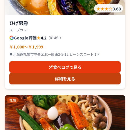
★★★
☆
3.68
ひげ男爵
スープカレー
Google評価
★
4.2
（
814
件）
￥1,000～￥1,999
北海道札幌市中央区北一条東2-5-12 ビーンズコート 1Ｆ
食べログで見る
詳細を見る
札幌