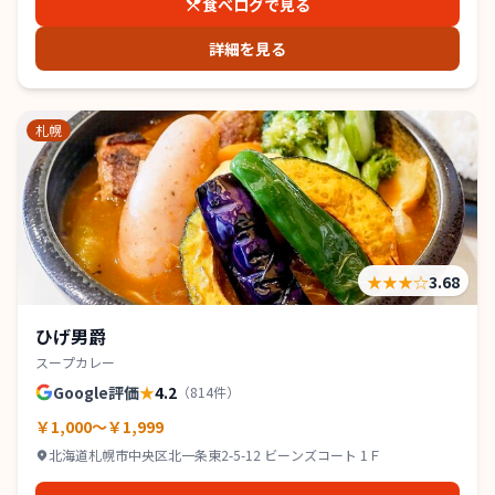
食べログで見る
詳細を見る
札幌
★★★
☆
3.68
ひげ男爵
スープカレー
Google評価
★
4.2
（
814
件）
￥1,000～￥1,999
北海道札幌市中央区北一条東2-5-12 ビーンズコート 1Ｆ