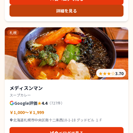
詳細を見る
札幌
★★★
☆
3.70
メディスンマン
スープカレー
Google評価
★
4.4
（
727
件）
￥1,000～￥1,999
北海道札幌市中央区南十二条西10-1-18 グッドビル １Ｆ