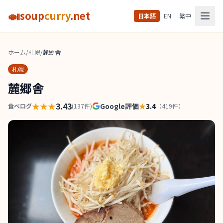
🍛
soup
curry
.net
日本語
EN
繁中
ホーム
/
札幌
/
麓郷舎
札幌
麓郷舎
★★★
3.43
Google評価
★
3.4
食べログ
(
137
件)
（
419
件）