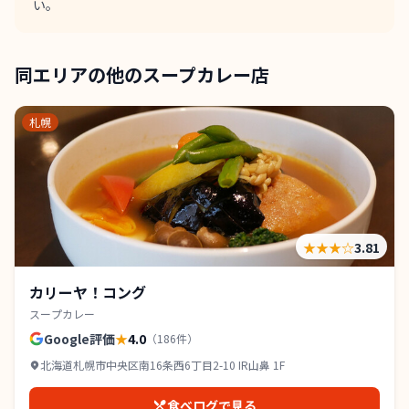
い。
同エリアの他のスープカレー店
札幌
★★★
☆
3.81
カリーヤ！コング
スープカレー
Google評価
★
4.0
（
186
件）
北海道札幌市中央区南16条西6丁目2-10 IR山鼻 1F
食べログで見る