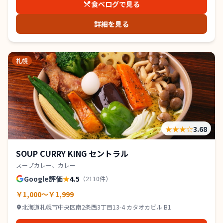
食べログで見る
詳細を見る
札幌
★★★
☆
3.68
SOUP CURRY KING セントラル
スープカレー、カレー
Google評価
★
4.5
（
2110
件）
￥1,000～￥1,999
北海道札幌市中央区南2条西3丁目13-4 カタオカビル B1