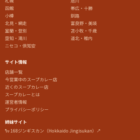
札幌
旭川
函館
帯広・十勝
小樽
釧路
北見・網走
富良野・美瑛
室蘭・登別
苫小牧・千歳
空知・滝川
道北・稚内
ニセコ・倶知安
サイト情報
店舗一覧
今営業中のスープカレー店
近くのスープカレー店
スープカレーとは
運営者情報
プライバシーポリシー
姉妹サイト
🐑 168ジンギスカン（Hokkaido Jingisukan）↗