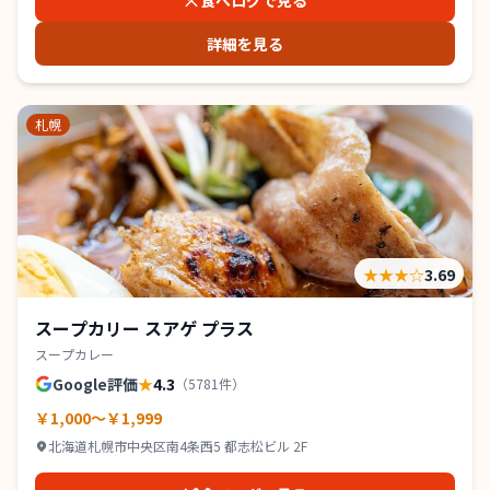
食べログで見る
詳細を見る
札幌
★★★
☆
3.69
スープカリー スアゲ プラス
スープカレー
Google評価
★
4.3
（
5781
件）
￥1,000～￥1,999
北海道札幌市中央区南4条西5 都志松ビル 2F