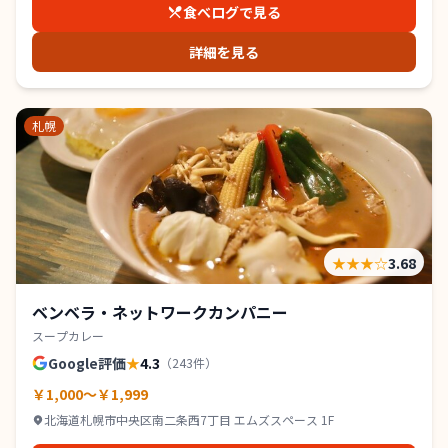
食べログで見る
詳細を見る
札幌
★★★
☆
3.68
ベンベラ・ネットワークカンパニー
スープカレー
Google評価
★
4.3
（
243
件）
￥1,000～￥1,999
北海道札幌市中央区南二条西7丁目 エムズスペース 1F