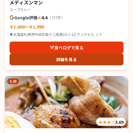
メディスンマン
スープカレー
Google評価
★
4.4
（
727
件）
￥1,000～￥1,999
北海道札幌市中央区南十二条西10-1-18 グッドビル １Ｆ
食べログで見る
詳細を見る
札幌
★★★
☆
3.69