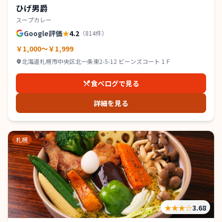
ひげ男爵
スープカレー
Google評価
★
4.2
（
814
件）
￥1,000～￥1,999
北海道札幌市中央区北一条東2-5-12 ビーンズコート 1Ｆ
食べログで見る
詳細を見る
札幌
★★★
☆
3.68