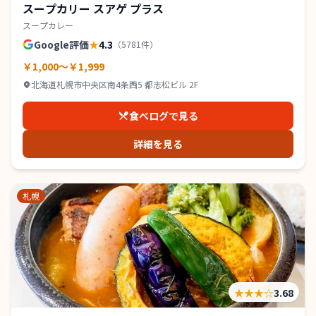
スープカリー スアゲ プラス
スープカレー
Google評価
★
4.3
（
5781
件）
￥1,000～￥1,999
北海道札幌市中央区南4条西5 都志松ビル 2F
食べログで見る
詳細を見る
札幌
★★★
☆
3.68