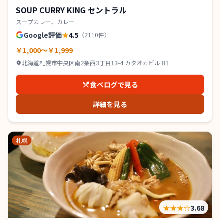
SOUP CURRY KING セントラル
スープカレー、カレー
Google評価
★
4.5
（
2110
件）
￥1,000～￥1,999
北海道札幌市中央区南2条西3丁目13-4 カタオカビル B1
食べログで見る
詳細を見る
札幌
★★★
☆
3.68