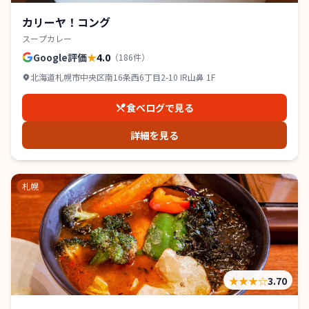
カリーヤ！コング
スープカレー
Google評価
★
4.0
（
186
件）
北海道札幌市中央区南16条西6丁目2-10 IR山鼻 1F
食べログで見る
詳細を見る
札幌
★★★
☆
3.70