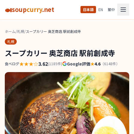
🍛
soup
curry
.net
日本語
EN
繁中
ホーム
/
札幌
/
スープカリー 奥芝商店 駅前創成寺
札幌
スープカリー 奥芝商店 駅前創成寺
★★★
☆
3.62
Google評価
★
4.6
食べログ
(
1185
件)
（
6148
件）