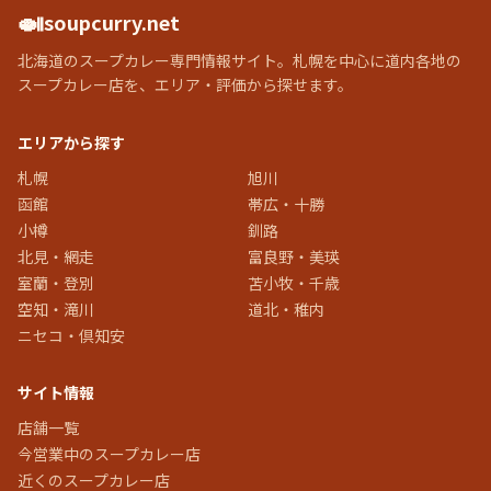
🍛
soupcurry.net
北海道のスープカレー専門情報サイト。札幌を中心に道内各地の
スープカレー店を、エリア・評価から探せます。
エリアから探す
札幌
旭川
函館
帯広・十勝
小樽
釧路
北見・網走
富良野・美瑛
室蘭・登別
苫小牧・千歳
空知・滝川
道北・稚内
ニセコ・倶知安
サイト情報
店舗一覧
今営業中のスープカレー店
近くのスープカレー店