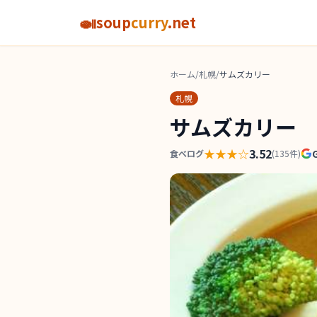
🍛
soup
curry
.net
ホーム
/
札幌
/
サムズカリー
札幌
サムズカリー
★★★
☆
3.52
食べログ
(
135
件)