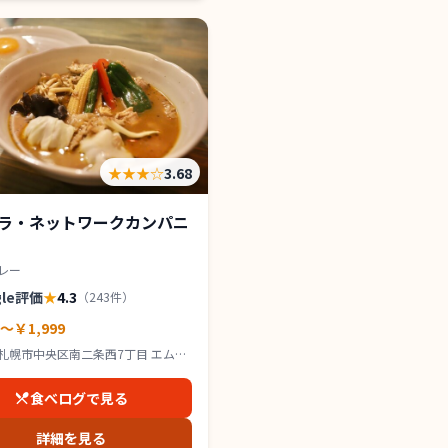
★★★
☆
3.68
ラ・ネットワークカンパニ
レー
gle評価
★
4.3
（
243
件）
0～￥1,999
札幌市中央区南二条西7丁目 エムズ
 1F
食べログで見る
詳細を見る