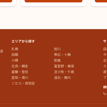
エリアから探す
サ
札幌
旭川
店
道
函館
帯広・十勝
今
小樽
釧路
近
北見・網走
富良野・美瑛
ス
室蘭・登別
苫小牧・千歳
運
空知・滝川
道北・稚内
プ
ニセコ・倶知安
姉
