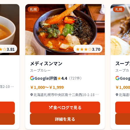
札幌
札幌
★
☆
3.81
★★★
☆
3.70
メディスンマン
スープ
スープカレー
スープカ
Google評価
★
4.4
Goo
（
727
件）
-10 IR
￥1,000～￥1,999
￥1,00
北海道札幌市中央区南十二条西10-1-18 グ
北海道
ッドビル １Ｆ
2F
食べログで見る
詳細を見る