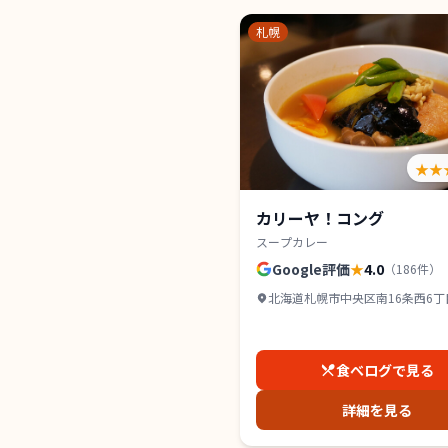
札幌
★★
カリーヤ！コング
スープカレー
Google評価
★
4.0
（
186
件）
北海道札幌市中央区南16条西6丁目2
山鼻 1F
食べログで見る
詳細を見る