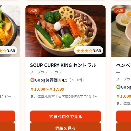
札幌
札幌
★
☆
3.68
★★★
☆
3.68
SOUP CURRY KING セントラル
ベンベ
ー
スープカレー、カレー
スープカ
Google評価
★
4.5
（
2110
件）
Goo
￥1,000～￥1,999
￥1,00
2 ビー
北海道札幌市中央区南2条西3丁目13-4 カ
タオカビル B1
北海道
スペース
食べログで見る
詳細を見る