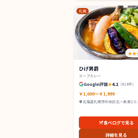
札幌
★★
ひげ男爵
スープカレー
Google評価
★
4.2
（
814
件）
￥1,000～￥1,999
北海道札幌市中央区北一条東2-5-1
ンズコート 1Ｆ
食べログで見る
詳細を見る