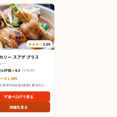
★★★
☆
3.69
カリー スアゲ プラス
レー
gle評価
★
4.3
（
5781
件）
0～￥1,999
札幌市中央区南4条西5 都志松ビル
食べログで見る
詳細を見る