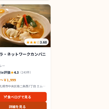
★★★
☆
3.68
ラ・ネットワークカンパニ
レー
gle評価
★
4.3
（
243
件）
0～￥1,999
札幌市中央区南二条西7丁目 エムズ
 1F
食べログで見る
詳細を見る