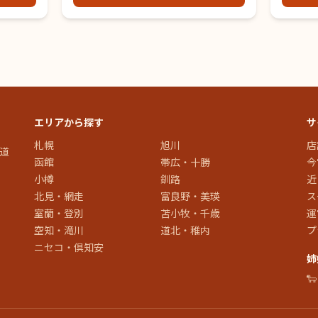
エリアから探す
サ
札幌
旭川
店
道
函館
帯広・十勝
今
小樽
釧路
近
北見・網走
富良野・美瑛
ス
室蘭・登別
苫小牧・千歳
運
空知・滝川
道北・稚内
プ
ニセコ・倶知安
姉
