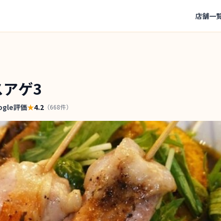
店舗一
スアゲ3
ogle評価
★
4.2
（
668
件）