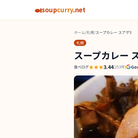
🍛
soup
curry
.net
ホーム
/
札幌
/
スープカレー スアゲ3
札幌
スープカレー 
★★★
3.44
Go
食べログ
(
253
件)