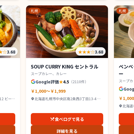
札幌
札幌
★
☆
3.68
★★★
☆
3.68
SOUP CURRY KING セントラル
ベンベ
ー
スープカレー、カレー
スープカ
Google評価
★
4.5
（
2110
件）
Goo
￥1,000～￥1,999
￥1,00
2 ビー
北海道札幌市中央区南2条西3丁目13-4 カ
タオカビル B1
北海道
スペース
食べログで見る
詳細を見る