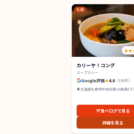
札幌
★★
カリーヤ！コング
スープカレー
Google評価
★
4.0
（
186
件）
北海道札幌市中央区南16条西6丁目2
山鼻 1F
食べログで見る
詳細を見る