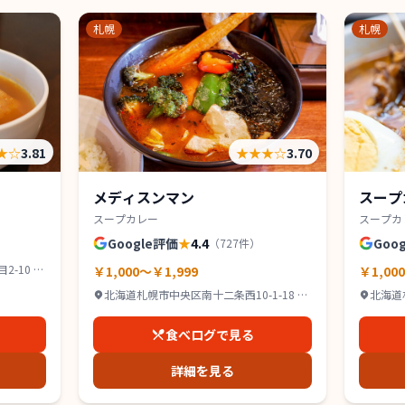
札幌
札幌
★
☆
3.81
★★★
☆
3.70
メディスンマン
スープ
スープカレー
スープカ
Google評価
★
4.4
Goo
（
727
件）
-10 IR
￥1,000～￥1,999
￥1,00
北海道札幌市中央区南十二条西10-1-18 グ
北海道
ッドビル １Ｆ
2F
食べログで見る
詳細を見る