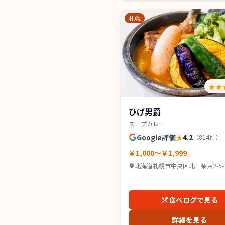
札幌
★★
ひげ男爵
スープカレー
Google評価
★
4.2
（
814
件）
￥1,000～￥1,999
北海道札幌市中央区北一条東2-5-1
ンズコート 1Ｆ
食べログで見る
詳細を見る