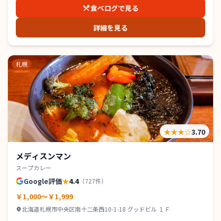
食べログで見る
詳細を見る
札幌
★★★
☆
3.70
メディスンマン
スープカレー
Google評価
★
4.4
（
727
件）
￥1,000～￥1,999
北海道札幌市中央区南十二条西10-1-18 グッドビル １Ｆ