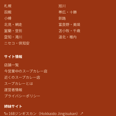
札幌
旭川
函館
帯広・十勝
小樽
釧路
北見・網走
富良野・美瑛
室蘭・登別
苫小牧・千歳
空知・滝川
道北・稚内
ニセコ・倶知安
サイト情報
店舗一覧
今営業中のスープカレー店
近くのスープカレー店
スープカレーとは
運営者情報
プライバシーポリシー
姉妹サイト
🐑 168ジンギスカン（Hokkaido Jingisukan）↗