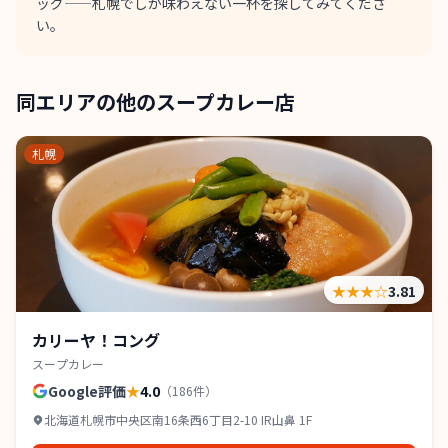
ッグ——札幌でしか味わえない一杯を探してみてくださ
い。
同エリアの他のスープカレー店
札幌
★★★
☆
3.81
カリーヤ！コング
スープカレー
Google評価
★
4.0
（
186
件）
北海道札幌市中央区南16条西6丁目2-10 IR山鼻 1F