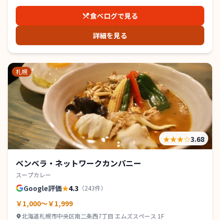
食べログで見る
詳細を見る
札幌
★★★
☆
3.68
ベンベラ・ネットワークカンパニー
スープカレー
Google評価
★
4.3
（
243
件）
￥1,000～￥1,999
北海道札幌市中央区南二条西7丁目 エムズスペース 1F