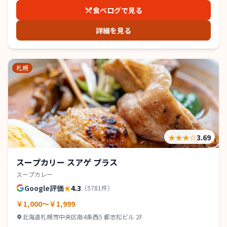
食べログで見る
詳細を見る
札幌
★★★
☆
3.69
スープカリー スアゲ プラス
スープカレー
Google評価
★
4.3
（
5781
件）
￥1,000～￥1,999
北海道札幌市中央区南4条西5 都志松ビル 2F