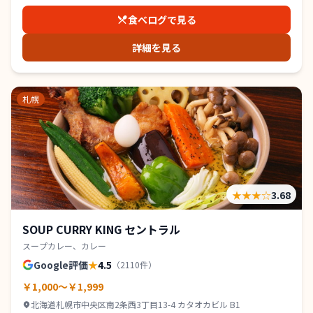
食べログで見る
詳細を見る
札幌
★★★
☆
3.68
SOUP CURRY KING セントラル
スープカレー、カレー
Google評価
★
4.5
（
2110
件）
￥1,000～￥1,999
北海道札幌市中央区南2条西3丁目13-4 カタオカビル B1