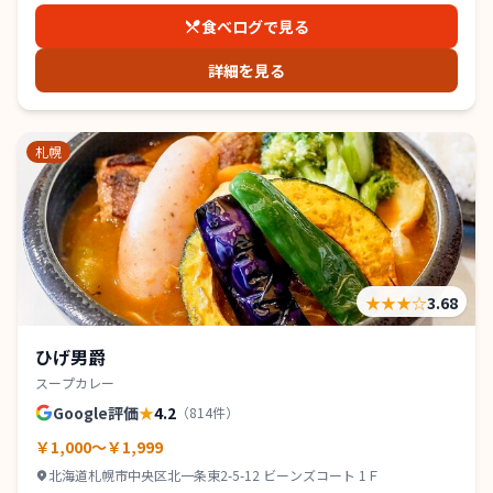
食べログで見る
詳細を見る
札幌
★★★
☆
3.68
ひげ男爵
スープカレー
Google評価
★
4.2
（
814
件）
￥1,000～￥1,999
北海道札幌市中央区北一条東2-5-12 ビーンズコート 1Ｆ