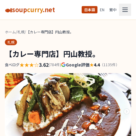
🍛
soup
curry
.net
日本語
EN
繁中
ホーム
/
札幌
/
【カレー専門店】円山教授。
札幌
【カレー専門店】円山教授。
★★★
☆
3.62
Google評価
★
4.4
食べログ
(
784
件)
（
1135
件）