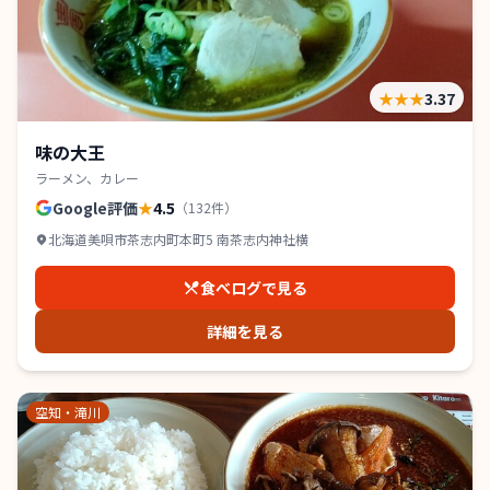
★★★
3.37
味の大王
ラーメン、カレー
Google評価
★
4.5
（
132
件）
北海道美唄市茶志内町本町5 南茶志内神社横
食べログで見る
詳細を見る
空知・滝川