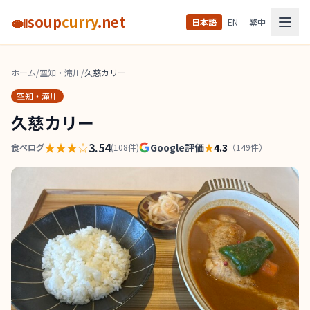
🍛
soup
curry
.net
日本語
EN
繁中
ホーム
/
空知・滝川
/
久慈カリー
空知・滝川
久慈カリー
★★★
☆
3.54
Google評価
★
4.3
食べログ
(
108
件)
（
149
件）