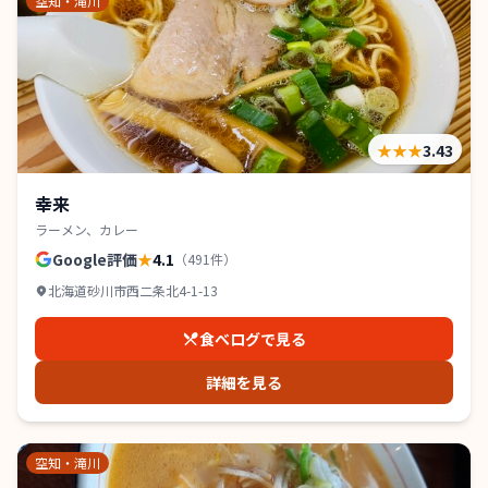
空知・滝川
★★★
3.43
幸来
ラーメン、カレー
Google評価
★
4.1
（
491
件）
北海道砂川市西二条北4-1-13
食べログで見る
詳細を見る
空知・滝川