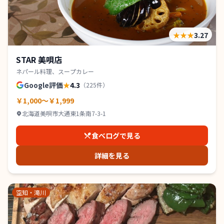
★★★
3.27
STAR 美唄店
ネパール料理、スープカレー
Google評価
★
4.3
（
225
件）
￥1,000～￥1,999
北海道美唄市大通東1条南7-3-1
食べログで見る
詳細を見る
空知・滝川