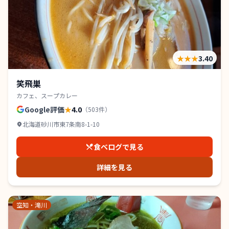
★★★
3.40
笑飛巣
カフェ、スープカレー
Google評価
★
4.0
（
503
件）
北海道砂川市東7条南8-1-10
食べログで見る
詳細を見る
空知・滝川