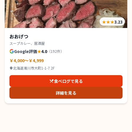
★★★
3.23
おおげつ
スープカレー、居酒屋
Google評価
★
4.0
（
192
件）
￥4,000～￥4,999
北海道滝川市大町1-1-7 2F
食べログで見る
詳細を見る