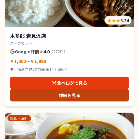
★★★
3.34
木多郎 岩見沢店
スープカレー
Google評価
★
4.0
（
272
件）
￥1,000～￥1,999
北海道岩見沢市6条東14丁目6-4
食べログで見る
詳細を見る
空知・滝川